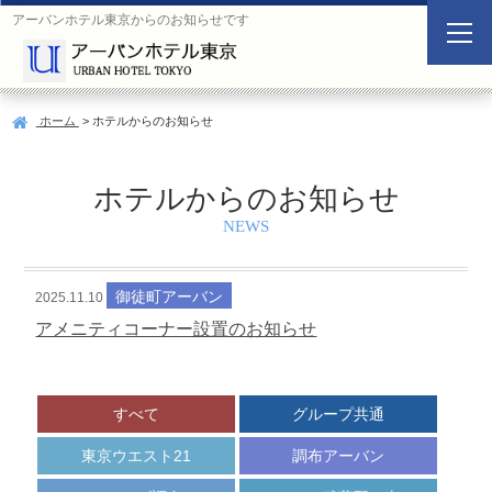
アーバンホテル東京からのお知らせです
空
室
検
ホーム
> ホテルからのお知らせ
索
Search
ホテルからのお知らせ
NEWS
ご
宿
宿
人
宿
泊
泊
数
泊
日
数
御徒町アーバン
施
2025.11.10
設
アメニティコーナー設置のお知らせ
すべて
グループ共通
東京ウエスト21
調布アーバン