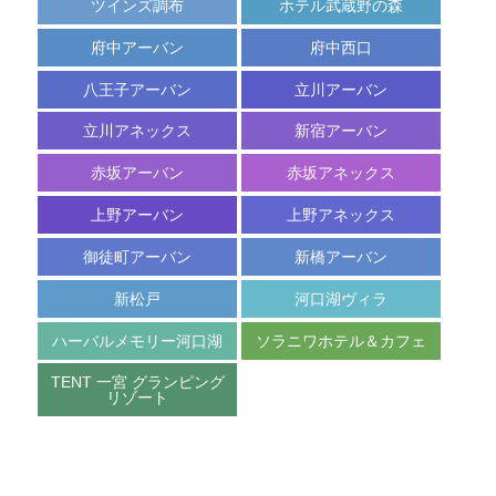
ツインズ調布
ホテル武蔵野の森
空
ご
宿
室
府中アーバン
府中西口
予
泊
カ
約
プ
レ
八王子アーバン
立川アーバン
内
ラ
ン
容
ン
ダ
立川アネックス
新宿アーバン
の
一
ー
変
覧
更
赤坂アーバン
赤坂アネックス
キ
上野アーバン
上野アネックス
ャ
ン
御徒町アーバン
新橋アーバン
セ
ル
新松戸
河口湖ヴィラ
ハーバルメモリー河口湖
ソラニワホテル＆カフェ
TENT 一宮 グランピング
リゾート