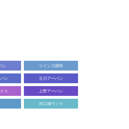
バン
ツインズ調布
バン
立川アーバン
クス
上野アーバン
河口湖ヴィラ