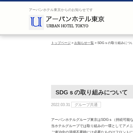
索
アーバンホテル東京からのお知らせです
Search
ご
宿
宿
人
宿
泊
泊
数
泊
日
数
施
設
トップページ
>
お知らせ一覧
> SDGｓの取り組みにつ
SDGｓの取り組みについて
ご
空
宿
予
室
泊
約
2022.03.31
グループ共通
カ
プ
内
レ
ラ
容
ン
ン
の
ダ
アーバンホテルグループ東京はSDGｓ（持続可能
一
変
ー
当ホテルグループでは取り組みの一環としてアメニ
更
覧
ご連泊中の清掃不要時には必要なものはフロントに