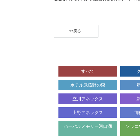
キ
ャ
ン
セ
ル
<<戻る
すべて
ホテル武蔵野の森
立川アネックス
上野アネックス
御
ハーバルメモリー河口湖
ソラニ