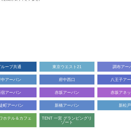
グループ共通
東京ウエスト21
調布アー
府中アーバン
府中西口
八王子アー
新宿アーバン
赤坂アーバン
赤坂アネッ
徒町アーバン
新橋アーバン
新松戸
ワホテル＆カフェ
TENT 一宮 グランピングリ
ゾート